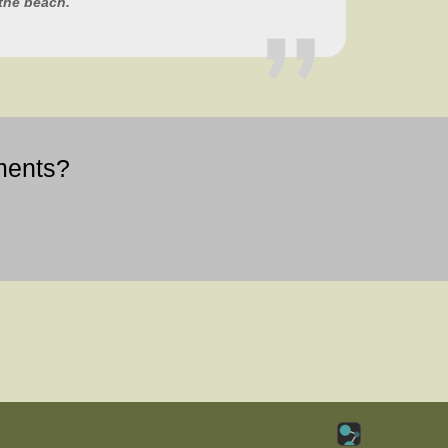
 the beach.
ments?