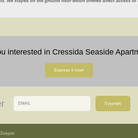
ts. We stayed on the ground floor which offered direct access to
ou interested in Cressida Seaside Apart
Express it now!
Email
Name
r
Στοιχεία