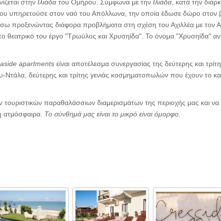
ίζεται στην
Ιλιάδα
του Ομήρου. Σύμφωνα με την
Ιλιάδα
, κατά την διάρ
ου υπηρετούσε στον ναό του Απόλλωνα, την οποία έδωσε δώρο στον β
πίσω προξενώντας διάφορα προβλήματα στη σχέση του Αχιλλέα με τον Α
 θεατρικό του έργο "Τρωύλος και Χρυσηίδα". Το όνομα "Χρυσηίδα" ανήκ
easide apartments
είναι αποτέλεσμα συνεργασίας της δεύτερης και τρίτη
ου-Ντάλα, δεύτερης και τρίτης γενιάς κοσμηματοπωλών που έχουν το κα
ων τουριστικών παραθαλάσσιων διαμερισμάτων της περιοχής μας και 
ή ατμόσφαιρα.
Το σύνθημά μας είναι το μικρό είναι όμορφο.