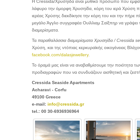
Η Cressida/Χρυσηίδα είναι μυθικό πρόσωπο που εμφαν
λάφυρο την όμορφη Χρυσηίδα, κόρη του ιερά Χρύση π
ιερέας Χρύσης διεκδίκησε την κόρη του και την πήρε 
μεγάλο Άγγλο συγγραφέα Oυίλλιαμ Σαίξπηρ να γράψει το
διαμερίσματα.
Τα
παραθαλάσσια διαμερίσματα Χρυσηίδα / Cressida s
Χρύση, και της ντόπιας κερκυραϊκής οικογένειας Βλάχ
facebook.com/dalasjewellery
.
Το όραμά μας είναι να αναβαθμίσουμε την ποιότητα τ
προδιαγραφών που να συνδυάζουν αισθητική και ζεστ
Cressida Seaside Apartments
Acharavi - Corfu
49100 Greece
e-mail:
info@cressida.gr
tel.: 00 30-6936936964