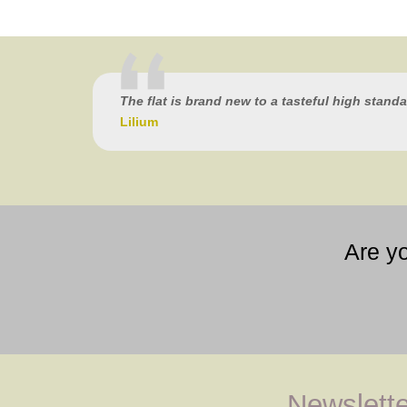
The flat is brand new to a tasteful high stand
Lilium
Are y
Newslette