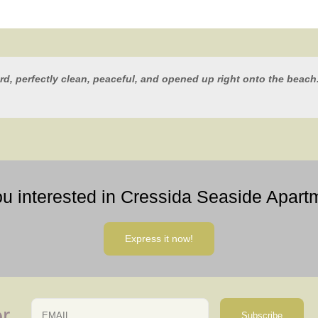
ard, perfectly clean, peaceful, and opened up right onto the beach
ou interested in Cressida Seaside Apart
Express it now!
Email
Name
r