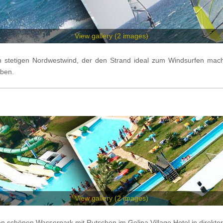
View gallery (2
images
)
n stetigen Nordwestwind, der den Strand ideal zum Windsurfen mach
aben.
View gallery (2
images
)
en schönen Wasserpark mit Rutschen im Gelina Village Hotel in direkte